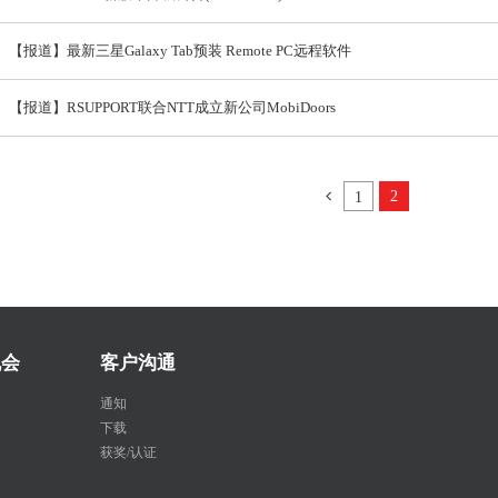
【报道】最新三星Galaxy Tab预装 Remote PC远程软件
【报道】RSUPPORT联合NTT成立新公司MobiDoors
2
1
机会
客户沟通
通知
下载
获奖/认证