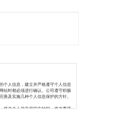
t.cn)用户的个人信息，建立并严格遵守个人信息
网站时都必须进行确认。公司遵守积极
完善及实施几种个人信息保护的方针。

。修改个人信息保护方针时，修改事项
页进行确认。保护会员个人信息的同时
人信息保护政策根据政府的法律、方针