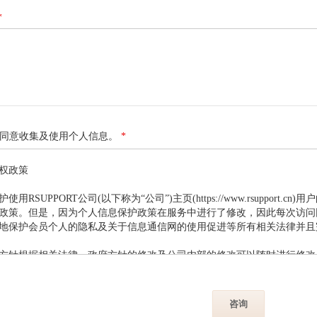
*
同意收集及使用个人信息。
*
权政策

护使用RSUPPORT公司(以下称为“公司”)主页(https://www.rsuppor
政策。但是，因为个人信息保护政策在服务中进行了修改，因此每次访问
地保护会员个人的隐私及关于信息通信网的使用促进等所有相关法律并且
方针根据相关法律、政府方针的修改及公司内部的修改可以随时进行修改
公司主页中公示。对修改事项存在疑问时随时向负责人咨询或登录公司主
会员个人提供适用的服务，公司应贯彻以下基本方针并手机信息。

照及阅读以下个人信息保护方针关于在公司怎样处理个人信息的内容。个