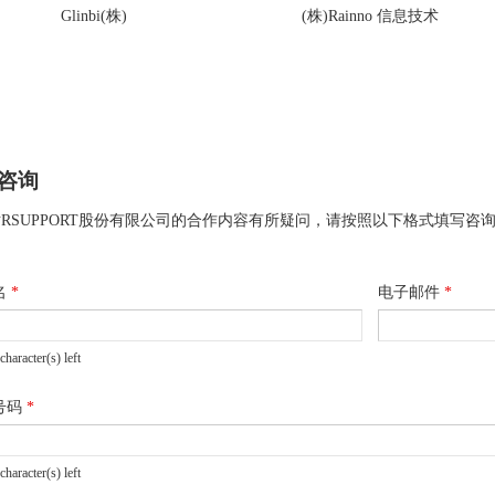
Glinbi(株)
(株)Rainno 信息技术
咨询
RSUPPORT股份有限公司的合作内容有所疑问，请按照以下格式填写咨
名
*
电子邮件
*
character(s) left
号码
*
character(s) left