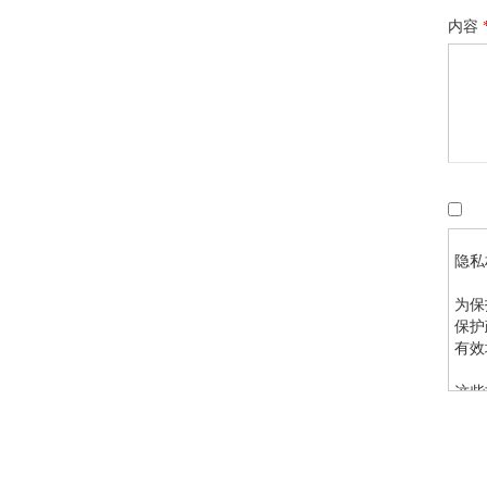
内容
隐私
为保
保护
有效
这些
应在
为向
请参