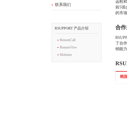
远程和
联系我们
前5强
的市
合作
RSUPPORT 产品介绍
RSU
RemoteCall
了合
RemoteView
销能
Mobizen
RS
韩
R